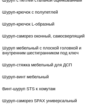
Шуруп с петлей стальной оцинкованный
Шуруп-крючок с полупетлей
Шуруп-крючок L-образный
Шуруп-саморез оконный, самосверлящий
Шуруп мебельный с плоской головкой и
внутренним шестигранником под ключ
Шуруп-стяжка мебельный для ДСП
Шуруп-винт мебельный
Винт-шуруп STS к хомутам
Шуруп-саморез SPAX универсальный