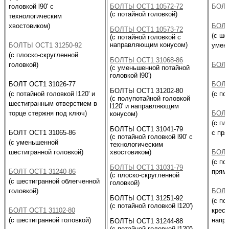
головкой l90' с
БОЛТЫ ОСТ1 10572-72
БОЛТ
(с потайной головкой)
технологическим
хвостовиком)
БОЛТ
БОЛТЫ ОСТ1 10573-72
(с ше
(с потайной головкой с
направляющим конусом)
БОЛТЫ ОСТ1 31250-92
умен
(с плоско-скругленной
БОЛТЫ ОСТ1 31068-86
головкой)
БОЛТ
(с уменьшенной потайной
головкой l90')
БОЛТ ОСТ1 31026-77
БОЛТ
БОЛТЫ ОСТ1 31202-80
(с потайной головкой l120' и
(с по
(с полупотайной головкой
шестигранным отверстием в
l120' и направляющим
торце стержня под ключ)
БОЛТ
конусом)
(с пл
БОЛТЫ ОСТ1 31041-79
БОЛТ ОСТ1 31065-86
с пр
(с потайной головкой l90' с
(с уменьшенной
технологическим
шестигранной головкой)
хвостовиком)
БОЛТ
(с по
БОЛТЫ ОСТ1 31031-79
БОЛТ ОСТ1 31240-86
прям
(с плоско-скругленной
(с шестигранной облегченной
головкой)
головкой)
БОЛТ
БОЛТЫ ОСТ1 31251-92
(с по
(с потайной головкой l120')
БОЛТ ОСТ1 31102-80
крес
(с шестигранной головкой)
напр
БОЛТЫ ОСТ1 31244-88
(с потайной головкой l120')