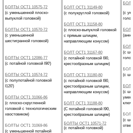
БОЛТ
БОЛТЫ ОСТ1 10575-72
БОЛТ ОСТ1 31149-80
(с уменьшенной плоско-
(с у
(с полукруглой головкой)
выпуклой головкой)
голов
БОЛТ ОСТ1 31158-80
БОЛТЫ ОСТ1 10570-72
БОЛТ
(с плоско-выпуклой головкой
(с уменьшенной
(анке
с прямым шлицем,
шестигранной головкой)
направляющим конусом)
БОЛТ
(с ше
БОЛТ ОСТ1 31167-80
БОЛТЫ ОСТ1 12086-77
голов
(с потайной головкой l90,
(с потайной головкой l90')
крестообразным шлицем)
БОЛТ
БОЛТЫ ОСТ1 10574-72
(с ше
БОЛТ ОСТ1 31180-80
(с полупотайной головкой
(с потайной головкой l90,
l120')
БОЛТ
крестообразным шлицем,
(с ше
направляющим конусом)
БОЛТЫ ОСТ1 31066-86
умен
(с плоско-скругленной
ключ"
БОЛТ ОСТ1 31188-80
головкой с технологическим
(C потайной головкой l90,
хвостовиком)
БОЛТ
крестообразным шлицем)
(с ше
БОЛТЫ ОСТ1 10571-72
БОЛТЫ ОСТ1 31069-86
отвер
(с потайной головкой)
(с уменьшенной потайной