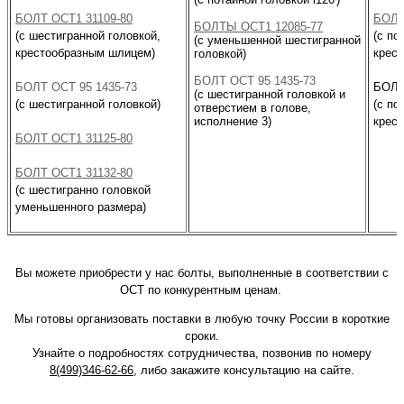
БОЛТ ОСТ1 31109-80
БОЛТ
БОЛТЫ ОСТ1 12085-77
(с шестигранной головкой,
(с по
(с уменьшенной шестигранной
крестообразным шлицем)
крес
головкой)
БОЛТ ОСТ 95 1435-73
БОЛТ ОСТ 95 1435-73
БОЛТ
(с шестигранной головкой и
(с шестигранной головкой)
(с по
отверстием в голове,
исполнение 3)
крес
БОЛТ ОСТ1 31125-80
БОЛТ ОСТ1 31132-80
(с шестигранно головкой
уменьшенного размера)
Вы можете приобрести у нас болты, выполненные в соответствии с
ОСТ по конкурентным ценам.
Мы готовы организовать поставки в любую точку России в короткие
сроки.
Узнайте о подробностях сотрудничества, позвонив по номеру
8(499)346-62-66
, либо закажите консультацию на сайте.