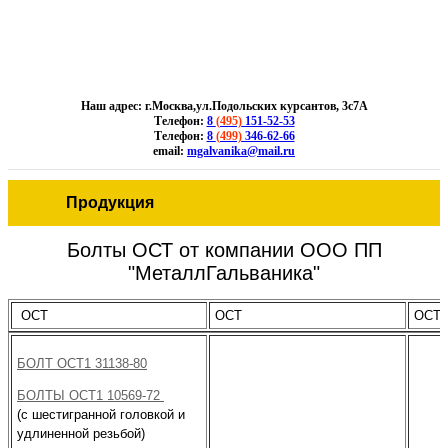
Наш адрес: г.Москва,ул.Подольских курсантов, 3с7А
Телефон:
8
(495)
151-52-53
Телефон:
8
(499)
346-62-66
email:
mgalvanika@mail.ru
Продукция
Болты ОСТ от компании ООО ПП
"МеталлГальваника"
ОСТ
ОСТ
ОСТ
БОЛТ ОСТ1 31138-80
БОЛТЫ ОСТ1 10569-72
(с шестигранной головкой и
удлиненной резьбой)