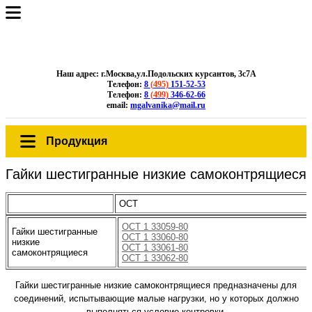
Наш адрес: г.Москва,ул.Подольских курсантов, 3с7А
Телефон:
8
(495)
151-52-53
Телефон:
8
(499)
346-62-66
email:
mgalvanika@mail.ru
Продукция
Гайки шестигранные низкие самоконтрящиеся
ОСТ
ОСТ 1 33059-80
Гайки шестигранные
ОСТ 1 33060-80
низкие
ОСТ 1 33061-80
самоконтрящиеся
ОСТ 1 33062-80
Гайки шестигранные низкие самоконтрящиеся предназначены для
соединений, испытывающие малые нагрузки, но у которых должно
выполняться условие контровки.