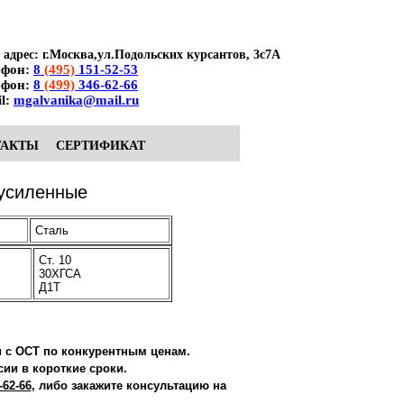
адрес: г.Москва,ул.Подольских курсантов, 3с7А
ефон:
8
(495)
151-52-53
ефон:
8
(499)
346-62-66
l:
mgalvanika@mail.ru
ТАКТЫ
СЕРТИФИКАТ
 усиленные
Сталь
Ст. 10
30ХГСА
Д1Т
и с ОСТ по конкурентным ценам.
ии в короткие сроки.
-62-66
, либо закажите консультацию на