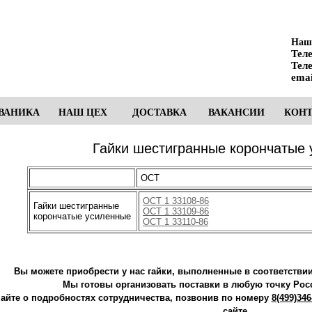
Наш 
Тел
Тел
emai
ВАНИКА
НАШ ЦЕХ
ДОСТАВКА
ВАКАНСИИ
КОН
Гайки шестигранные корончатые
ОСТ
ОСТ 1 33108-86
Гайки шестигранные
ОСТ 1 33109-86
корончатые усиленные
ОСТ 1 33110-86
Вы можете приобрести у нас гайки, выполненные в соответстви
Мы готовы организовать поставки в любую точку Росс
найте о подробностях сотрудничества, позвонив по номеру
8(499)346
сайте.